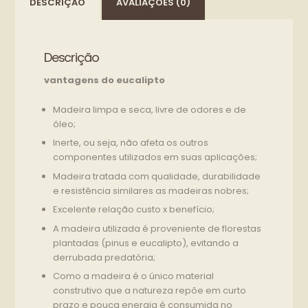
DESCRIÇÃO
AVALIAÇÕES (0)
Descrição
vantagens do eucalipto
Madeira limpa e seca, livre de odores e de
óleo;
Inerte, ou seja, não afeta os outros
componentes utilizados em suas aplicações;
Madeira tratada com qualidade, durabilidade
e resistência similares as madeiras nobres;
Excelente relação custo x benefício;
A madeira utilizada é proveniente de florestas
plantadas (pinus e eucalipto), evitando a
derrubada predatória;
Como a madeira é o único material
construtivo que a natureza repõe em curto
prazo e pouca energia é consumida no