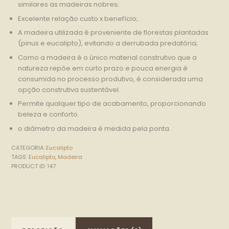
similares as madeiras nobres;
Excelente relação custo x benefício;
A madeira utilizada é proveniente de florestas plantadas
(pinus e eucalipto), evitando a derrubada predatória;
Como a madeira é o único material construtivo que a
natureza repõe em curto prazo e pouca energia é
consumida no processo produtivo, é considerada uma
opção construtiva sustentável.
Permite qualquer tipo de acabamento, proporcionando
beleza e conforto.
o diâmetro da madeira é medida pela ponta.
CATEGORIA:
Eucalipto
TAGS:
Eucalipto
,
Madeira
PRODUCT ID:
147