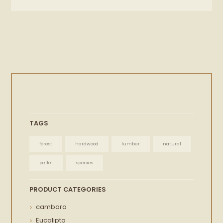
TAGS
forest
hardwood
lumber
natural
pellet
species
PRODUCT CATEGORIES
cambara
Eucalipto